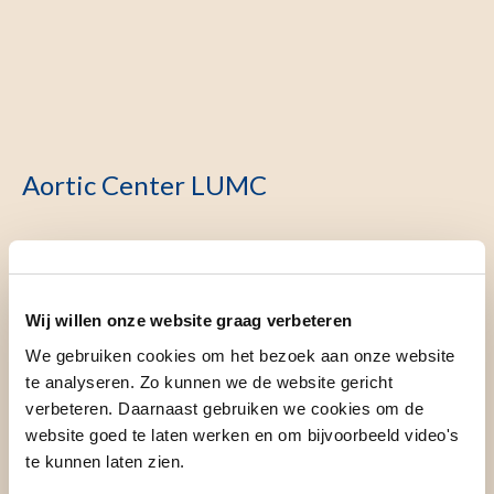
Aortic Center LUMC
In het LUMC worden wekelijks patiënten behandeld met
een probleem aan de aorta. Al jaren werken de specialisten
Wij willen onze website graag verbeteren
in hart- en vaatheelkunde van het LUMC samen op het
We gebruiken cookies om het bezoek aan onze website
gebied van onderzoek en behandeling van patiënten met
te analyseren. Zo kunnen we de website gericht
een probleem aan de aorta. Deze samenwerking heeft
verbeteren. Daarnaast gebruiken we cookies om de
geresulteerd in het tot stand komen van het Aortic Center
website goed te laten werken en om bijvoorbeeld video's
LUMC. Met de huidige samenwerking binnen het Aortic
te kunnen laten zien.
Center bieden wij de continue mogelijkheid om patiënten,