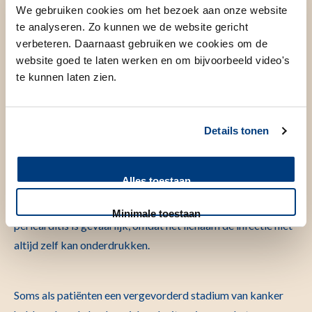
Oorzaak
We gebruiken cookies om het bezoek aan onze website
te analyseren. Zo kunnen we de website gericht
Het is niet altijd duidelijk wat de oorzaak van een
verbeteren. Daarnaast gebruiken we cookies om de
pericarditis is. In de meeste gevallen gaat het om een
website goed te laten werken en om bijvoorbeeld video's
te kunnen laten zien.
virusinfectie. Pericarditis doet zich vaak voor na een griep
of verkoudheid, waaruit blijkt dat de infectie vanuit de
luchtwegen kan overslaan. Net als bij een verkoudheid of
Details tonen
griep neemt de virusinfectie, die pericarditis veroorzaakt,
na verloop van tijd uit zichzelf af.
Alles toestaan
Bacteriële pericarditis is zeldzaam. Deze vorm van
Minimale toestaan
pericarditis is gevaarlijk, omdat het lichaam de infectie niet
altijd zelf kan onderdrukken.
Soms als patiënten een vergevorderd stadium van kanker