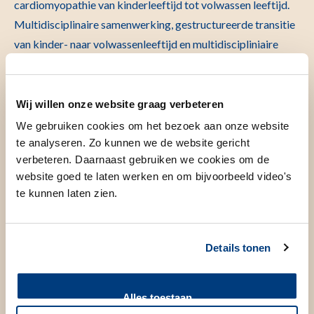
cardiomyopathie van kinderleeftijd tot volwassen leeftijd.
Multidisciplinaire samenwerking, gestructureerde transitie
van kinder- naar volwassenleeftijd en multidiscipliniaire
benadering zwangerschap/geboorte etc. zijn hierbij
belangrijke aspecten.
Wij willen onze website graag verbeteren
Het LUMC is erkend als
expertise centrum
.
We gebruiken cookies om het bezoek aan onze website
te analyseren. Zo kunnen we de website gericht
In het LUMC hebben wij:
verbeteren. Daarnaast gebruiken we cookies om de
website goed te laten werken en om bijvoorbeeld video's
Focus op vroege erkenning en afweging van risico’s op
te kunnen laten zien.
plotse hartdood. Hiervoor wordt gebruik gemaakt van
erfelijkheidsevaluatie en familiepoli’s, gezamenlijk met
afdeling kindergeneeskunde en klinische genetica.
Details tonen
Focus op behandeling van complexe
hartritmestoornissen bij patiënten met een
Alles toestaan
cardiomyopatie