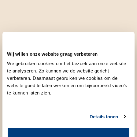
Ziektes en aandoeningen
Wij willen onze website graag verbeteren
We gebruiken cookies om het bezoek aan onze website
te analyseren. Zo kunnen we de website gericht
verbeteren. Daarnaast gebruiken we cookies om de
website goed te laten werken en om bijvoorbeeld video's
Aften van het mondslijmvlies
te kunnen laten zien.
Candidose van het mondslijmvlies
Details tonen