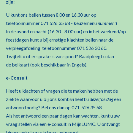
zijn:
U kunt ons bellen tussen 8.00 en 16.30 uur op
telefoonnummer 071 526 35 68 - keuzemenu
nummer 1
In de avond en nacht (16.30 - 8.00 uur) en in het weekend/op
feestdagen kunt u bij ernstige klachten bellen naar de
verpleegafdeling, telefoonnummer 071 526 30 60.
Twijfelt u of er sprake is van spoed? Raadpleegt u dan
de
belkaart
(ook beschikbaar in
Engels
).
e-Consult
Heeft u klachten of vragen die te maken hebben met de
ziekte waarvoor u bij ons komt
en
heeft u
dezelfde
dag
een
antwoord nodig? Bel ons dan op 071-526 35 68.
Als het antwoord een paar dagen kan wachten, kunt u uw
vraag stellen via een e-consult in MijnLUMC. U ontvangt
binnen enkele werkdagen antwoord.