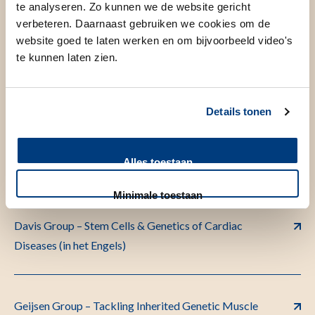
te analyseren. Zo kunnen we de website gericht
verbeteren. Daarnaast gebruiken we cookies om de
website goed te laten werken en om bijvoorbeeld video's
Bellin Group – Human Pluripotent Stem Cells for
te kunnen laten zien.
Modelling and Correcting Inherited Heart Disease (in
het Engels)
Details tonen
Chuva de Sousa Lopes group – Human Development
Alles toestaan
and Gametogenesis (in het Engels)
Minimale toestaan
Davis Group – Stem Cells & Genetics of Cardiac
Diseases (in het Engels)
Geijsen Group – Tackling Inherited Genetic Muscle