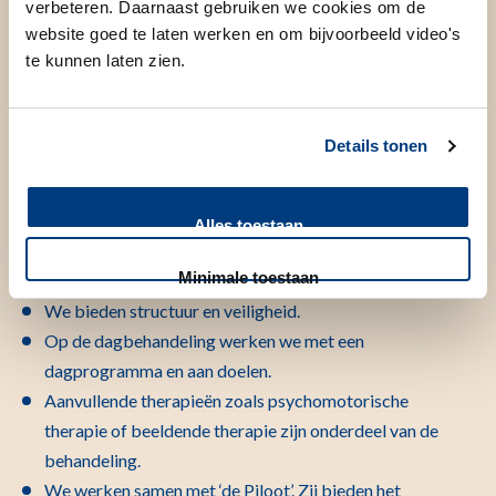
verbeteren. Daarnaast gebruiken we cookies om de
competentiemodel en vanuit het verbindend gezag.
website goed te laten werken en om bijvoorbeeld video's
Kinderen (en ouders) werken aan individueel opgestelde
te kunnen laten zien.
doelen.
Details tonen
Waaruit bestaat de behandeling?
Alles toestaan
Minimale toestaan
We bieden structuur en veiligheid.
Op de dagbehandeling werken we met een
dagprogramma en aan doelen.
Aanvullende therapieën zoals psychomotorische
therapie of beeldende therapie zijn onderdeel van de
behandeling.
We werken samen met ‘de Piloot’. Zij bieden het