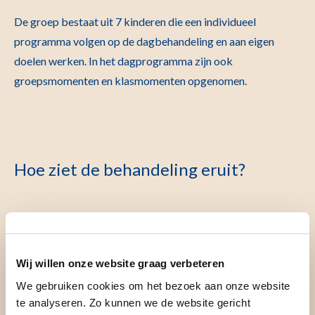
De groep bestaat uit 7 kinderen die een individueel
programma volgen op de dagbehandeling en aan eigen
doelen werken. In het dagprogramma zijn ook
groepsmomenten en klasmomenten opgenomen.
Hoe ziet de behandeling eruit?
De kinderen komen 5 dagen per week naar de
dagbehandeling. De dagbehandeling is open van 8:45 tot
14:30 uur. We kijken naar gelang wat een kind aankan hoe
Wij willen onze website graag verbeteren
lang een kind aanwezig is op de groep. Op de
We gebruiken cookies om het bezoek aan onze website
dagbehandeling werken we vanuit de principes van het
te analyseren. Zo kunnen we de website gericht