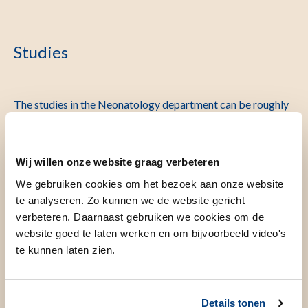
Studies
The studies in the Neonatology department can be roughly
divided into 2 groups:
1) Studies performed at birth / 1st care of the baby by
Wij willen onze website graag verbeteren
the pediatrician
We gebruiken cookies om het bezoek aan onze website
te analyseren. Zo kunnen we de website gericht
If there is a possibility, for example because you were
verbeteren. Daarnaast gebruiken we cookies om de
admitted to the
Geboortehuis Leiden
earlier during your
website goed te laten werken en om bijvoorbeeld video's
pregnancy, these studies will be discussed with you in
te kunnen laten zien.
advance so you have time to think it over before giving
permission. Sometimes this is not the case and then
approval has been obtained from the medical ethics review
Details tonen