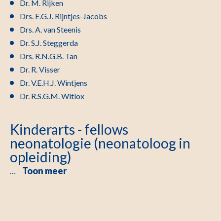
Dr. M. Rijken
Drs. E.G.J. Rijntjes-Jacobs
Drs. A. van Steenis
Dr. S.J. Steggerda
Drs. R.N.G.B. Tan
Dr. R. Visser
Dr. V.E.H.J. Wintjens
Dr. R.S.G.M. Witlox
Kinderarts - fellows
neonatologie (neonatoloog in
opleiding)
Toon meer
…