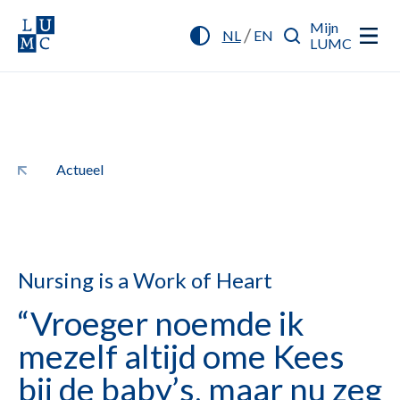
Mijn
/
NL
EN
LUMC
Actueel
Nursing is a Work of Heart
“Vroeger noemde ik
mezelf altijd ome Kees
bij de baby’s, maar nu zeg