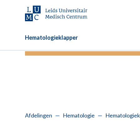
Hematologieklapper
U kunt vanaf nu online inchecken 
Afdelingen
—
Hematologie
—
Hematologiek