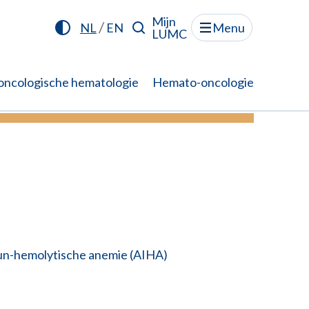
Mijn
/
NL
EN
Menu
LUMC
oncologische hematologie
Hemato-oncologie
.
Lees meer
n-hemolytische anemie (AIHA)