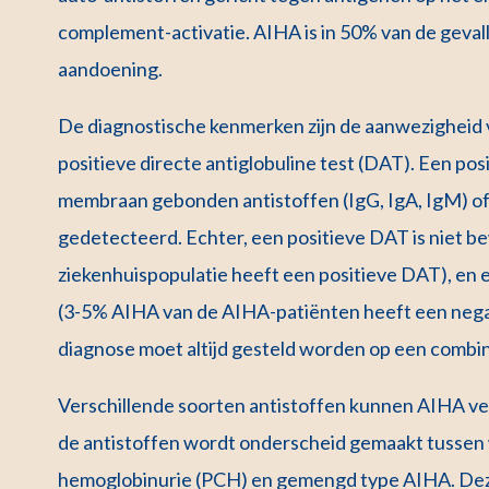
complement-activatie. AIHA is in 50% van de geva
aandoening.
De diagnostische kenmerken zijn de aanwezigheid 
positieve directe antiglobuline test (DAT). Een pos
membraan gebonden antistoffen (IgG, IgA, IgM) 
gedetecteerd. Echter, een positieve DAT is niet b
ziekenhuispopulatie heeft een positieve DAT), en e
(3-5% AIHA van de AIHA-patiënten heeft een nega
diagnose moet altijd gesteld worden op een combina
Verschillende soorten antistoffen kunnen AIHA ve
de antistoffen wordt onderscheid gemaakt tusse
hemoglobinurie (PCH) en gemengd type AIHA. Deze 