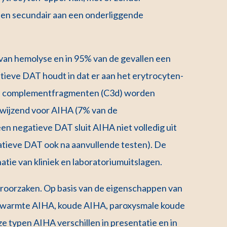
llen secundair aan een onderliggende
van hemolyse en in 95% van de gevallen een
itieve DAT houdt in dat er aan het erytrocyten-
of complementfragmenten (C3d) worden
ewijzend voor AIHA (7% van de
en negatieve DAT sluit AIHA niet volledig uit
tieve DAT ook na aanvullende testen). De
tie van kliniek en laboratoriumuitslagen.
roorzaken. Op basis van de eigenschappen van
n warmte AIHA, koude AIHA, paroxysmale koude
typen AIHA verschillen in presentatie en in