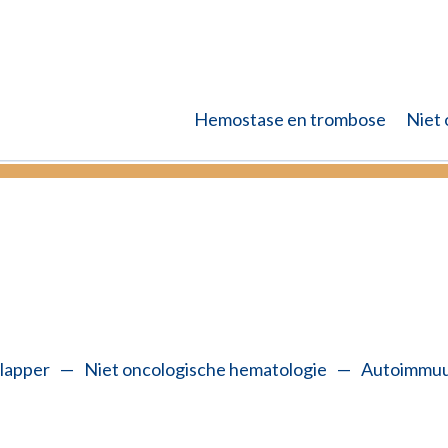
Hemostase en trombose
Niet 
(aanmelden) voor uw afspraak. Klik voor meer informatie
lapper
—
Niet oncologische hematologie
—
Autoimmuu