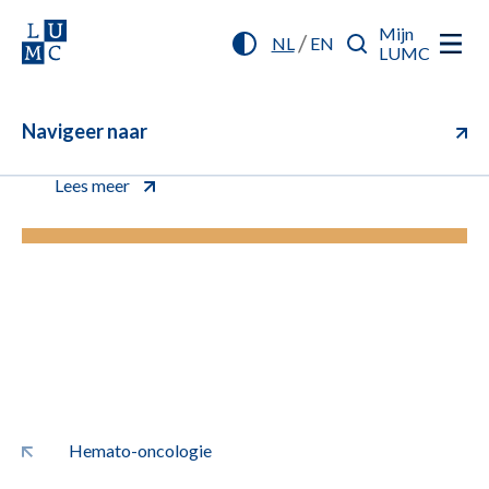
Mijn
/
NL
EN
LUMC
Navigeer naar
U kunt vanaf nu online inchecken (aanmelden)
voor uw afspraak. Klik voor meer informatie.
Lees meer
Hemato-oncologie