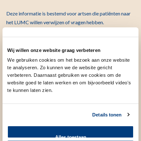
Deze informatie is bestemd voor artsen die patiënten naar
het LUMC willen verwijzen of vragen hebben.
Verwijzing
Wij willen onze website graag verbeteren
Huisartsen die zijn aangesloten bij
Zorgdomein
kunnen
patiënten via Zorgdomein digitaal verwijzen onder Interne
We gebruiken cookies om het bezoek aan onze website
te analyseren. Zo kunnen we de website gericht
Geneeskunde.
verbeteren. Daarnaast gebruiken we cookies om de
Verwijzers die niet zijn aangesloten bij Zorgdomein kunnen
website goed te laten werken en om bijvoorbeeld video's
te kunnen laten zien.
de patiënte(n) digitaal verwijzen via
deze link
. Na ontvangst
zal de aanmelding beoordeeld worden en zal de patiënt
opgeroepen worden. U kunt dus niet zelf een afspraak
Details tonen
maken voor de patiënt.
Toon meer
…
Alles toestaan