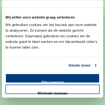
hiervoor een verwijsbrief nodig.
Voor actuele informatie rondom uw afspraken verwijzen wij
Wij willen onze website graag verbeteren
u naar het
patiëntportaal MijnLUMC
.
We gebruiken cookies om het bezoek aan onze website
te analyseren. Zo kunnen we de website gericht
verbeteren. Daarnaast gebruiken we cookies om de
Meer info over afspraak maken of wijzigen
website goed te laten werken en om bijvoorbeeld video's
te kunnen laten zien.
Inloggen bij mijn LUMC
Details tonen
Second opinion
Alles toestaan
Minimale toestaan