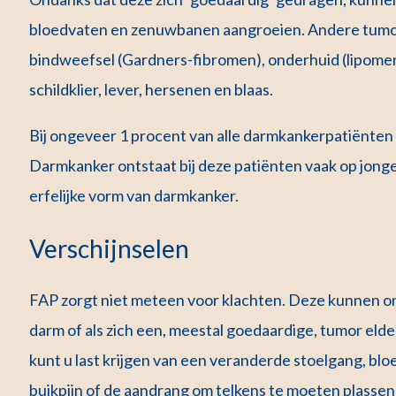
bloedvaten en zenuwbanen aangroeien. Andere tumor
bindweefsel (Gardners-fibromen), onderhuid (lipomen),
schildklier, lever, hersenen en blaas.
Bij ongeveer 1 procent van alle darmkankerpatiënten
Darmkanker ontstaat bij deze patiënten vaak op jonger
erfelijke vorm van darmkanker.
Verschijnselen
FAP zorgt niet meteen voor klachten. Deze kunnen ont
darm of als zich een, meestal goedaardige, tumor elde
kunt u last krijgen van een veranderde stoelgang, bloe
buikpijn of de aandrang om telkens te moeten plasse