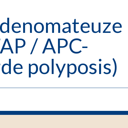
 adenomateuze
FAP / APC-
de polyposis)