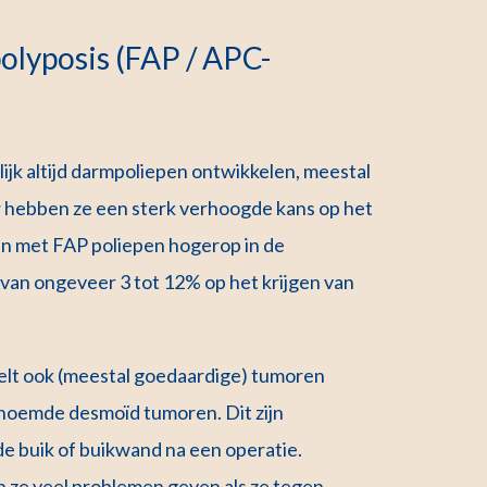
olyposis (FAP / APC-
ijk altijd darmpoliepen ontwikkelen, meestal
oor hebben ze een sterk verhoogde kans op het
n met FAP poliepen hogerop in de
van ongeveer 3 tot 12% op het krijgen van
lt ook (meestal goedaardige) tumoren
enoemde desmoïd tumoren. Dit zijn
e buik of buikwand na een operatie.
 ze veel problemen geven als ze tegen