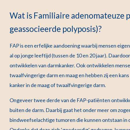
Wat is Familiaire adenomateuze p
geassocieerde polyposis)?
FAP is een erfelijke aandoening waarbij mensen eigenl
al op jonge leeftijd (tussen de 10 en 20 jaar). Daard
ontwikkelen van darmkanker. Ook ontwikkelen mense
twaalfvingerige darm en maag en hebben zij een kans 
kanker in de maag of twaalfvingerige darm.
Ongeveer twee derde van de FAP-patiënten ontwikke
buiten de darm. Daarbij gaat het onder meer om zog
bindweefselachtige tumoren die kunnen ontstaan in d
Ondanks dat deze zich ‘goedaardig’ gedragen, kunnen