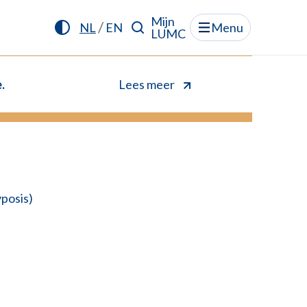
Mijn
/
NL
EN
Menu
LUMC
.
Lees meer
posis)