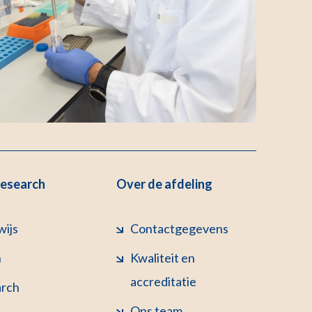
Research
Over de afdeling
wijs
Contactgegevens
n
Kwaliteit en
accreditatie
arch
Ons team