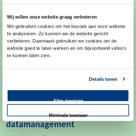
of non-pedunculated rectal lesions.
December 2018 heeft de METC van het LUMC
Wij willen onze website graag verbeteren
goedkeuring gegeven voor deze gerandomiseerde
We gebruiken cookies om het bezoek aan onze website
multicenter trial. Op dit moment is de TRIASSIC dan ook
te analyseren. Zo kunnen we de website gericht
volop in opstart.
verbeteren. Daarnaast gebruiken we cookies om de
website goed te laten werken en om bijvoorbeeld video's
Toon meer
…
te kunnen laten zien.
Details tonen
Contactgegevens
Alles toestaan
Centraal trial- en
Minimale toestaan
datamanagement