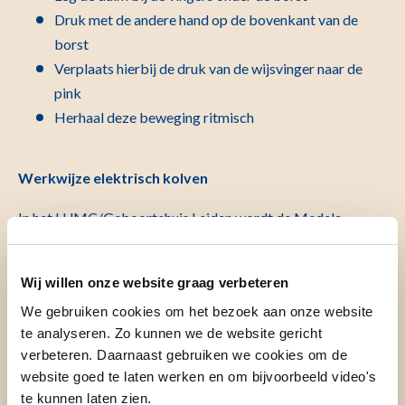
Druk met de andere hand op de bovenkant van de
borst
Verplaats hierbij de druk van de wijsvinger naar de
pink
Herhaal deze beweging ritmisch
Werkwijze elektrisch kolven
In het LUMC/Geboortehuis Leiden wordt de Medela
Symphony kolf gebruikt. De Symphony kolf is speciaal
ontwikkeld om moeders tijdens hun lactatieperiode te
Wij willen onze website graag verbeteren
ondersteunen bij het opgang brengen en in stand houden
We gebruiken cookies om het bezoek aan onze website
van een goede melkproductie als de baby daar toe niet in
te analyseren. Zo kunnen we de website gericht
staat is. De Symphony kolf beschikt over 2
verbeteren. Daarnaast gebruiken we cookies om de
kolfprogramma’s. Moeder die voor 36 weken bevallen
website goed te laten werken en om bijvoorbeeld video's
starten met het INITIATE-programma. Moeders die na 36
te kunnen laten zien.