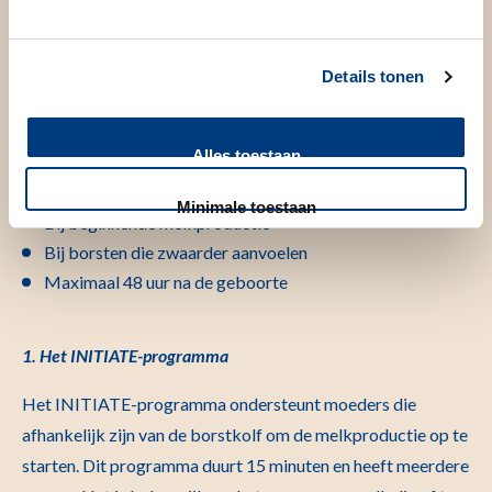
weken bevallen gaan gelijk in het MAINTAIN-programma
kolven.
Details tonen
Voor het opbouwen van een goede melkproductie is het
altijd nodig om na een paar dagen over te schakelen naar het
Alles toestaan
MAINTAIN-programma, doe dit:
Minimale toestaan
Bij beginnende melkproductie
Bij borsten die zwaarder aanvoelen
Maximaal 48 uur na de geboorte
1. Het INITIATE-programma
Het INITIATE-programma ondersteunt moeders die
afhankelijk zijn van de borstkolf om de melkproductie op te
starten. Dit programma duurt 15 minuten en heeft meerdere