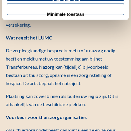
te (laten) brengen waarin u vervoerd kunt worden. Houd u er
Alles toestaan
rekening mee, in geval van taxivervoer, dat u vooraf contant
Minimale toestaan
moet betalen en het pas daarna kan indienen bij uw
verzekering.
Wat regelt het LUMC
De verpleegkundige bespreekt met u of u nazorg nodig
heeft en meldt u met uw toestemming aan bij het
Transferbureau. Nazorg kan (tijdelijk) bijvoorbeeld
bestaan uit thuiszorg, opname in een zorginstelling of
hospice. De arts bepaalt het natraject.
Plaatsing kan zowel binnen als buiten uw regio zijn. Dit is
afhankelijk van de beschikbare plekken.
Voorkeur voor thuiszorgorganisaties
Als u thuiszorg nodig heeft dan kunt u een 1e en 2e keus