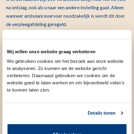
na ontslag, ook als u naar een andere instelling gaat. Alleen
wanneer ambulancevervoer noodzakelijk is wordt dit door
de verpleegafdeling geregeld.
De ontslagtijd is, tenzij anders aangegeven, tussen 11 en 12
uur. Er geldt een parkeerverbod voor de ingang van het
Wij willen onze website graag verbeteren
ziekenhuis. Diegene die u komt ophalen moet de auto
We gebruiken cookies om het bezoek aan onze website
parkeren in de parkeergarage. Voor de ingang van het
te analyseren. Zo kunnen we de website gericht
LUMC zijn wel stopstroken (max. 10 min) zodat u als
verbeteren. Daarnaast gebruiken we cookies om de
patiënt voor de ingang van het LUMC kunt instappen.
website goed te laten werken en om bijvoorbeeld video's
te kunnen laten zien.
Indien nodig kan een gele rolstoel worden meegenomen
vanuit de centrale hal (€2,-). Indien u (mogelijk) een
rolstoeltaxi nodig heeft, is het verstandig van tevoren na te
Details tonen
gaan welk taxibedrijf vergoed wordt door uw
zorgverzekeraar. U dient ook zelf een rolstoel te huren/mee