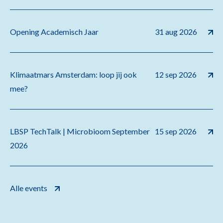
Opening Academisch Jaar
31 aug 2026
Klimaatmars Amsterdam: loop jij ook
12 sep 2026
mee?
LBSP TechTalk | Microbioom September
15 sep 2026
2026
Alle events