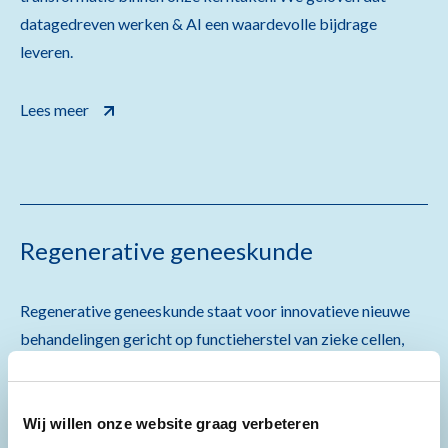
datagedreven werken & AI een waardevolle bijdrage
leveren.
Lees meer
Regenerative geneeskunde
Regenerative geneeskunde staat voor innovatieve nieuwe
behandelingen gericht op functieherstel van zieke cellen,
weefsels en organen.
Lees meer
Wij willen onze website graag verbeteren