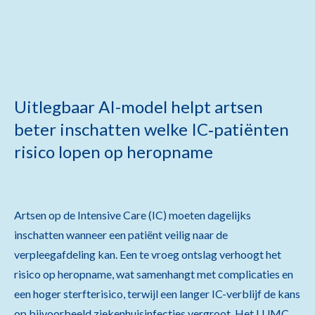
Uitlegbaar AI-model helpt artsen
beter inschatten welke IC‑patiënten
risico lopen op heropname
Artsen op de Intensive Care (IC) moeten dagelijks
inschatten wanneer een patiënt veilig naar de
verpleegafdeling kan. Een te vroeg ontslag verhoogt het
risico op heropname, wat samenhangt met complicaties en
een hoger sterfterisico, terwijl een langer IC-verblijf de kans
op bijvoorbeeld ziekenhuisinfecties vergroot. Het LUMC