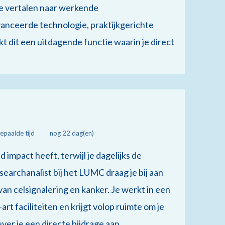
e vertalen naar werkende
anceerde technologie, praktijkgerichte
t dit een uitdagende functie waarin je direct
epaalde tijd
nog 22 dag(en)
mpact heeft, terwijl je dagelijks de
earchanalist bij het LUMC draag je bij aan
n celsignalering en kanker. Je werkt in een
t faciliteiten en krijgt volop ruimte om je
ver je een directe bijdrage aan