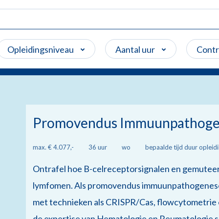
Opleidingsniveau
Aantal uur
Cont
Promovendus Immuunpathogen
max. € 4.077,-
36 uur
wo
bepaalde tijd duur opleid
Ontrafel hoe B-celreceptorsignalen en gemuteer
lymfomen. Als promovendus immuunpathogenese 
met technieken als CRISPR/Cas, flowcytometrie
de expertise van Hematologie en Reumatologie s