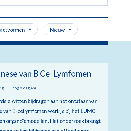
ractvormen
Nieuw
ese van B Cel Lymfomen
ing
nog 8 dag(en)
de eiwitten bijdragen aan het ontstaan van
van B-cellymfomen werk je bij het LUMC
 en organoïdmodellen. Het onderzoek brengt
amen en kan bijdragen aan effectievere