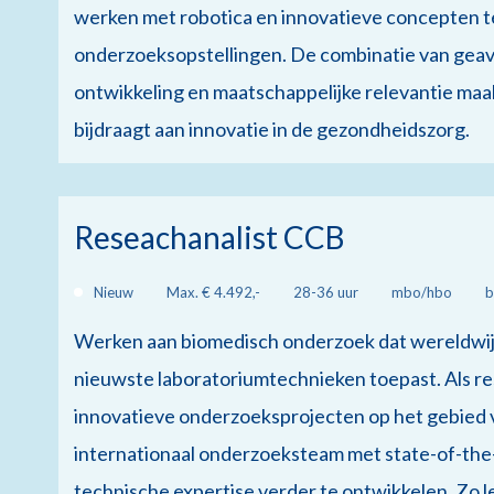
werken met robotica en innovatieve concepten t
onderzoeksopstellingen. De combinatie van geav
ontwikkeling en maatschappelijke relevantie maak
bijdraagt aan innovatie in de gezondheidszorg.
Reseachanalist CCB
Nieuw
Max. € 4.492,-
28-36 uur
mbo/hbo
b
Werken aan biomedisch onderzoek dat wereldwijd i
nieuwste laboratoriumtechnieken toepast. Als res
innovatieve onderzoeksprojecten op het gebied va
internationaal onderzoeksteam met state-of-the-ar
technische expertise verder te ontwikkelen. Zo le