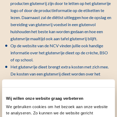
producten glutenvrij zijn door te letten op het glutenvrije
logo of door de productinformatie op de etiketten te
lezen. Daarnaast zal de diëtist uitleggen hoe de opslag en
bereiding van glutenvrij voedsel in een glutenvol
huishouden het beste kan worden gedaan en hoe een
glutenvrije maaltijd ook aan tafel glutenvrij blijft.
Op de website van de NCV vinden jullie ook handige
informatie over het glutenvrije dieet op de crèche, BSO
of op school.
Het glutenvrije dieet brengt extra kosten met zich mee.
De kosten van een glutenvrij dieet worden over het
algemeen niet vergoed door zorgverzekeraars. Wel is er
aftrek mogelijk voor dieetkosten bij de
belastingaangifte. Informatie hierover kan gevonden
Wij willen onze website graag verbeteren
worden op
www.belastingdienst.nl
.
We gebruiken cookies om het bezoek aan onze website
te analyseren. Zo kunnen we de website gericht