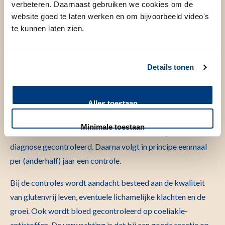
Nazorg
verbeteren. Daarnaast gebruiken we cookies om de
website goed te laten werken en om bijvoorbeeld video's
te kunnen laten zien.
Welke specifieke nazorg kunnen
we bieden bij deze aandoening?
Details tonen
Controles door de arts
Alles toestaan
Op de polikliniek Kindermaag- Darm- Leverziekten van het
Willem-Alexander Kinderziekenhuis wordt een kind met
Minimale toestaan
coeliakie meestal 3 maanden, 6 maanden en 1 jaar na de
diagnose gecontroleerd. Daarna volgt in principe eenmaal
per (anderhalf) jaar een controle.
Bij de controles wordt aandacht besteed aan de kwaliteit
van glutenvrij leven, eventuele lichamelijke klachten en de
groei. Ook wordt bloed gecontroleerd op coeliakie-
antistoffen. De verwachting is dat bij een goede reactie op