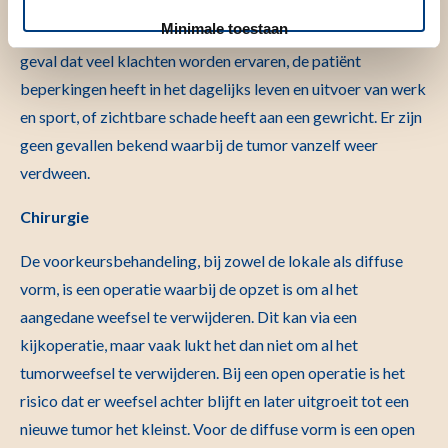
door de tumor, is een afwachtend beleid een goede optie.
Minimale toestaan
De patiënt komt in aanmerking voor een behandeling in het
geval dat veel klachten worden ervaren, de patiënt
beperkingen heeft in het dagelijks leven en uitvoer van werk
en sport, of zichtbare schade heeft aan een gewricht. Er zijn
geen gevallen bekend waarbij de tumor vanzelf weer
verdween.
Chirurgie
De voorkeursbehandeling, bij zowel de lokale als diffuse
vorm, is een operatie waarbij de opzet is om al het
aangedane weefsel te verwijderen. Dit kan via een
kijkoperatie, maar vaak lukt het dan niet om al het
tumorweefsel te verwijderen. Bij een open operatie is het
risico dat er weefsel achter blijft en later uitgroeit tot een
nieuwe tumor het kleinst. Voor de diffuse vorm is een open