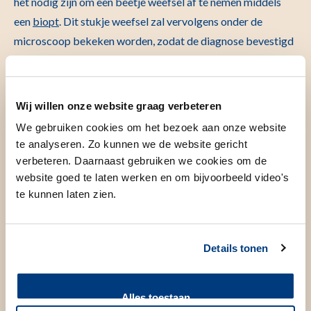
het nodig zijn om een beetje weefsel af te nemen middels
een
biopt
.
Dit stukje weefsel zal vervolgens onder de
microscoop bekeken worden, zodat de diagnose bevestigd
kan worden. Daarnaast biedt het LUMC
sneldiagnose
aan
voor patiënten met verdenking op tenosynoviale
reusceltumor. Op deze manier wordt zo snel mogelijk een
Wij willen onze website graag verbeteren
diagnose gesteld, bepaald in welk stadium de ziekte is en
We gebruiken cookies om het bezoek aan onze website
welke behandelingen mogelijk zijn.
te analyseren. Zo kunnen we de website gericht
verbeteren. Daarnaast gebruiken we cookies om de
Behandeling
website goed te laten werken en om bijvoorbeeld video's
te kunnen laten zien.
Welke behandelingen zijn er
mogelijk?
Details tonen
Indien de patiënt geen tot weinig klachten ervaart en er
geen zichtbare schade aan een gewricht is veroorzaakt
Alles toestaan