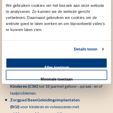
We gebruiken cookies om het bezoek aan onze website
Welke behandelingen zijn er
te analyseren. Zo kunnen we de website gericht
mogelijk?
verbeteren. Daarnaast gebruiken we cookies om de
website goed te laten werken en om bijvoorbeeld video's
Zorgpaden
te kunnen laten zien.
Met ons team staan wij voor innovatieve, geïntegreerde en
persoonlijke zorg binnen de volgende zorgpaden:
Details tonen
Zorgpad Cochleaire Implantatie en Audiotory
Brainstem Implants (CI&ABI)
voor volwassenen en
Alles toestaan
kinderen met ernstige slechthorendheid.
Zorgpad Communicatieve Stoornissen bij
Minimale toestaan
Kinderen (CSK)
tot 18 jaarmet gehoor-, spraak- en of
taalproblemen.
Zorgpad BeenGeleidingsImplantaten
(BGI)
voor kinderen en volwassenen met