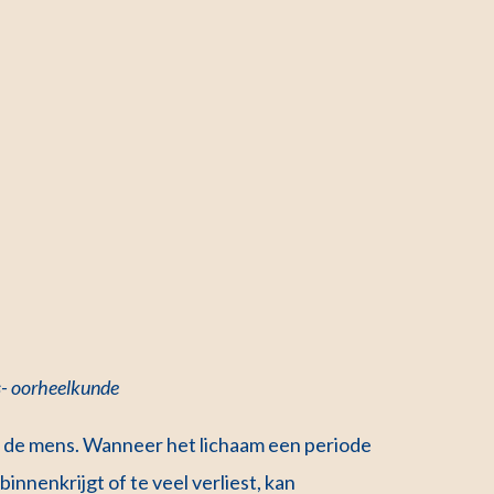
us- oorheelkunde
 de mens. Wanneer het lichaam een periode
innenkrijgt of te veel verliest, kan