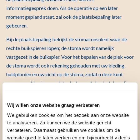
informatiegesprek doen. Als de operatie op een later
moment gepland staat, zal ook de plaatsbepaling later
gebeuren.
Bij de plaatsbepaling bekijkt de stomaconsulent waar de
rechte buikspieren lopen; de stoma wordt namelijk
vastgezet in de buikspier. Voor het bepalen van de plek voor
de stoma wordt ook rekening gehouden met uw kleding,
huidplooien en uw zicht op de stoma, zodat u deze kunt
verzorgen. Als u in een rolstoel zit, wordt de plaatsbepaling
gedaan in een zittende positie. De stomaplaats wordt
aangegeven met een zwarte stift.
Wij willen onze website graag verbeteren
We gebruiken cookies om het bezoek aan onze website
te analyseren. Zo kunnen we de website gericht
Oefenen met het stomamateriaal
verbeteren. Daarnaast gebruiken we cookies om de
Nadat de plaats voor de stoma is aangegeven op uw buik,
website goed te laten werken en om bijvoorbeeld video's