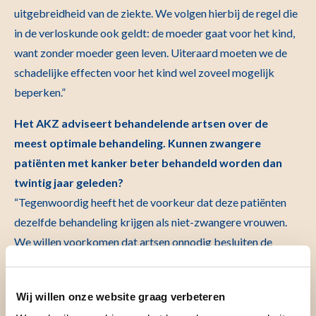
uitgebreidheid van de ziekte. We volgen hierbij de regel die
in de verloskunde ook geldt: de moeder gaat voor het kind,
want zonder moeder geen leven. Uiteraard moeten we de
schadelijke effecten voor het kind wel zoveel mogelijk
beperken.”
Het AKZ adviseert behandelende artsen over de
meest optimale behandeling. Kunnen zwangere
patiënten met kanker beter behandeld worden dan
twintig jaar geleden?
“Tegenwoordig heeft het de voorkeur dat deze patiënten
dezelfde behandeling krijgen als niet-zwangere vrouwen.
We willen voorkomen dat artsen onnodig besluiten de
zwangerschap vroeg af te breken of de behandeling uit te
stellen tot na de bevalling. Door onderzoek weten we nu dat
Wij willen onze website graag verbeteren
we vrouwen tijdens de zwangerschap in de meeste gevallen