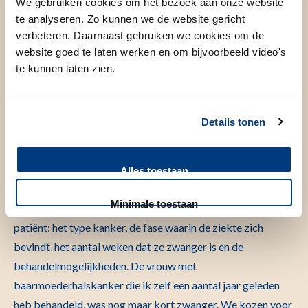
We gebruiken cookies om het bezoek aan onze website
wel veilig kunnen behandelen met bijvoorbeeld
te analyseren. Zo kunnen we de website gericht
chemotherapie. Na het eerste trimester van de
verbeteren. Daarnaast gebruiken we cookies om de
zwangerschap is de placenta volgroeid en werkt die als
website goed te laten werken en om bijvoorbeeld video's
filter. De chemotherapie komt daardoor niet bij de baby
te kunnen laten zien.
terecht en de kans op aangeboren afwijkingen is minder
groot.”
Details tonen
‘Zo’n 1,5 jaar later ben ik genezen verklaard’
, vertelt
Roselien aan het eind van haar verhaal
. ‘Ik heb nu niet
een, maar twee gezonde dochters rondlopen.’
Hoe groot is
Alles toestaan
de kans op zo’n happy end voor moeder en kind?
Minimale toestaan
“De kans op genezing is afhankelijk van de situatie van de
patiënt: het type kanker, de fase waarin de ziekte zich
bevindt, het aantal weken dat ze zwanger is en de
behandelmogelijkheden. De vrouw met
baarmoederhalskanker die ik zelf een aantal jaar geleden
heb behandeld, was nog maar kort zwanger. We kozen voor