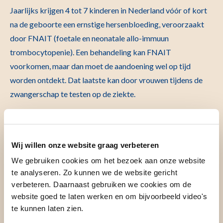
Jaarlijks krijgen 4 tot 7 kinderen in Nederland vóór of kort
na de geboorte een ernstige hersenbloeding, veroorzaakt
door FNAIT (foetale en neonatale allo-immuun
trombocytopenie). Een behandeling kan FNAIT
voorkomen, maar dan moet de aandoening wel op tijd
worden ontdekt. Dat laatste kan door vrouwen tijdens de
zwangerschap te testen op de ziekte.
Bloedplaatjes
Wij willen onze website graag verbeteren
We gebruiken cookies om het bezoek aan onze website
FNAIT is een bloedplaatjesziekte. Bloedplaatjes (ook wel
te analyseren. Zo kunnen we de website gericht
trombocyten genoemd) zijn cellen in ons bloed die
verbeteren. Daarnaast gebruiken we cookies om de
bloedingen voorkomen door te zorgen voor stolling na een
website goed te laten werken en om bijvoorbeeld video's
wond. Sommige zwangere vrouwen maken antistoffen aan
te kunnen laten zien.
tegen de bloedplaatjes van hun ongeboren kind. Dat kan