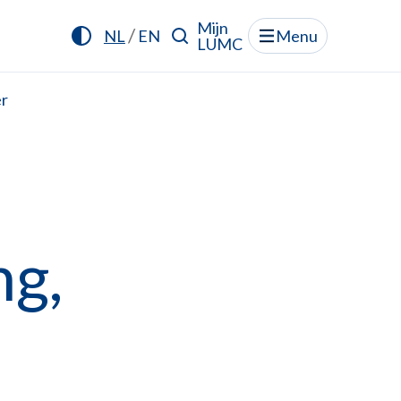
Mijn
/
NL
EN
Menu
LUMC
er
ng,