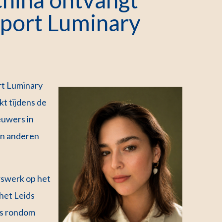
port Luminary
rt Luminary
t tijdens de
euwers in
en anderen
rswerk op het
het Leids
pes rondom