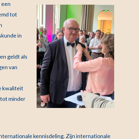
t een
emd tot
n
skunde in
n geldt als
rgen van
 kwaliteit
 tot minder
internationale kennisdeling. Zijn internationale