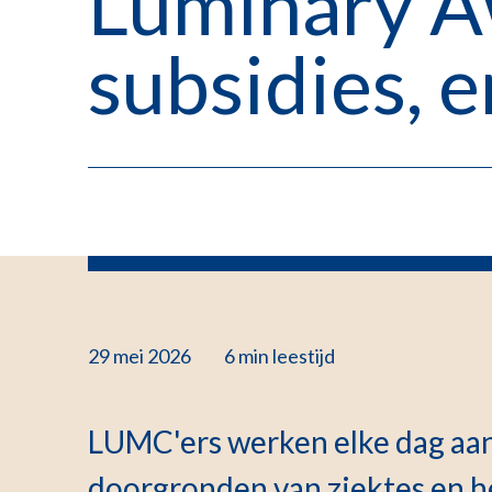
Luminary A
subsidies, 
29 mei 2026
6 min
leestijd
LUMC'ers werken elke dag aan 
doorgronden van ziektes en h