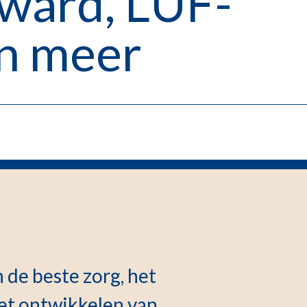
ward, LUF-
en meer
de beste zorg, het
et ontwikkelen van