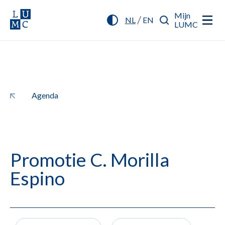
Mijn
/
NL
EN
LUMC
Agenda
Promotie C. Morilla
Espino