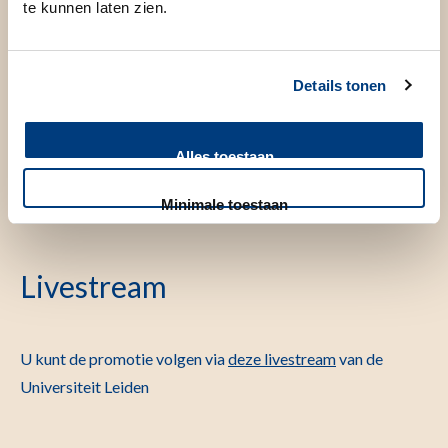
te kunnen laten zien.
repair
Promotor(en)
Details tonen
Prof.dr. L.F. de Geus-Oei
Alles toestaan
dr. ing. JJP van den Beucken
Minimale toestaan
Prof.dr. Ing. L. van der Weerd
Livestream
U kunt de promotie volgen via
deze livestream
van de
Universiteit Leiden