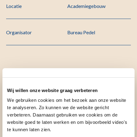
Locatie
Academiegebouw
Organisator
Bureau Pedel
Omschrijving
Wij willen onze website graag verbeteren
Titel
We gebruiken cookies om het bezoek aan onze website
te analyseren. Zo kunnen we de website gericht
verbeteren. Daarnaast gebruiken we cookies om de
Predicting time-to-event outcomes under different
website goed te laten werken en om bijvoorbeeld video's
intervention strategies: methods and applications
te kunnen laten zien.