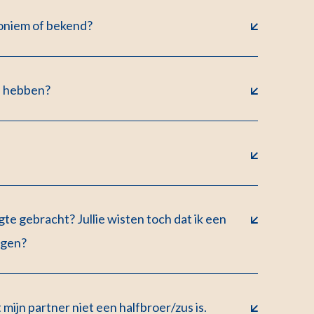
oniem of bekend?
n hebben?
te gebracht? Jullie wisten toch dat ik een
ngen?
ijn partner niet een halfbroer/zus is.