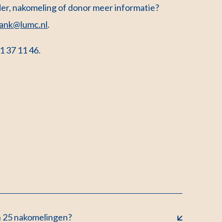
er, nakomeling of donor meer informatie?
ank@lumc.nl
.
1 37 11 46.
n 25 nakomelingen?