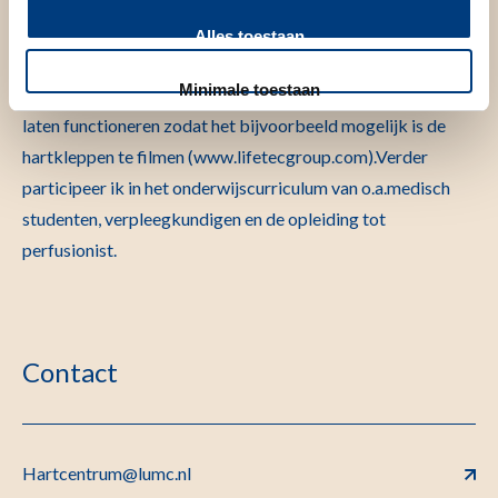
werk houd ik me ook bezig met onderzoek bij Lifetec group
in Eindhoven alwaar we een ex-vivo kloppend hartmodel
Alles toestaan
hebben ontwikkeld. Hiermee is het mogelijk om een hart
Minimale toestaan
buiten het lichaam onder fysiologische omstandigheden te
laten functioneren zodat het bijvoorbeeld mogelijk is de
hartkleppen te filmen (www.lifetecgroup.com).Verder
participeer ik in het onderwijscurriculum van o.a.medisch
studenten, verpleegkundigen en de opleiding tot
perfusionist.
Contact
Hartcentrum@lumc.nl