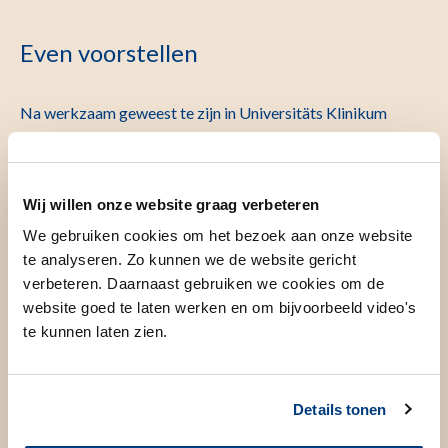
Even voorstellen
Na werkzaam geweest te zijn in Universitäts Klinikum
Grosshadern München, St. Antonius ziekenhuis in
Nieuwegein en Medisch Centrum de Klokkenberg te Breda
heb ik mijn opleiding vanaf 1995 tot 2000 in het
Wij willen onze website graag verbeteren
Bundeswehr Zentral Krankenhaus Koblenz in de Bonds
We gebruiken cookies om het bezoek aan onze website
Republiek Duitsland voltooid al waar ik van 1997 tot 2002
te analyseren. Zo kunnen we de website gericht
als Oberarzt werkzaam was. Sinds mei 2002 werkzaam als
verbeteren. Daarnaast gebruiken we cookies om de
cardio-thoracaal chirurg op de afdeling thoraxchirurgie van
website goed te laten werken en om bijvoorbeeld video's
te kunnen laten zien.
het LUMC. Vanaf 2007 is hij betrokken bij de transcatheter
hartklep. Een zeer succesvol programma waar het
Hartcentrum als voorloper in de wereld al diverse
Details tonen
baanbrekende ingrepen heeft gedaan. Buiten dit klinische