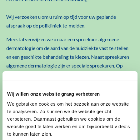
Wij verzoeken u om u ruim op tijd voor uw geplande
afspraak op de
polikliniek te melden.
Meestal verwijzen we u naar een spreekuur algemene
dermatologie
om de aard van de huidziekte vast te stellen
en een geschikte
behandeling te kiezen. Naast spreekuren
algemene dermatologie
zijn er speciale spreekuren. Op
deze spreekuren ziet u
dermatologen met een bijzondere
expertise. Enkele van deze
speciale spreekuren hebben een
multidisciplinair karakter. Dit
betekent dat we
Wij willen onze website graag verbeteren
samenwerken met specialisten van een andere
discipline.
We gebruiken cookies om het bezoek aan onze website
te analyseren. Zo kunnen we de website gericht
verbeteren. Daarnaast gebruiken we cookies om de
Algemene informatie over een bezoek aan de
website goed te laten werken en om bijvoorbeeld video's
polikliniek
te kunnen laten zien.