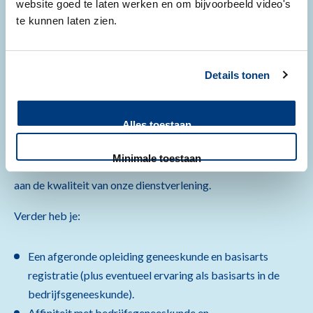
website goed te laten werken en om bijvoorbeeld video's
te kunnen laten zien.
Je toont een sterke motivatie om je te ontwikkelen in het
vakgebied bedrijfsgeneeskunde. Je hebt affiniteit met de
academische wereld of curatieve zorg. Je ondersteunt de
Details tonen
gedeelde verantwoordelijkheid van medewerkers en
leidinggevenden voor preventie en re-integratie en geeft
Alles toestaan
voorlichting op dit vlak. Je communiceert en werkt effectief
samen met collega's binnen en buiten het team. Je
Minimale toestaan
reflecteert kritisch op je eigen handelen en draagt direct bij
aan de kwaliteit van onze dienstverlening.
Verder heb je:
Een afgeronde opleiding geneeskunde en basisarts
registratie (plus eventueel ervaring als basisarts in de
bedrijfsgeneeskunde).
Affiniteit met bedrijfsgeneeskunde en