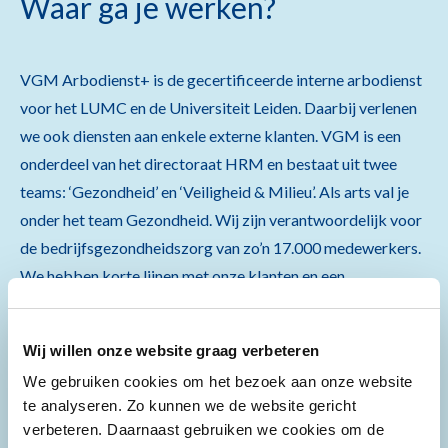
Waar ga je werken?
VGM Arbodienst+ is de gecertificeerde interne arbodienst
voor het LUMC en de Universiteit Leiden. Daarbij verlenen
we ook diensten aan enkele externe klanten. VGM is een
onderdeel van het directoraat HRM en bestaat uit twee
teams: ‘Gezondheid’ en ‘Veiligheid & Milieu’. Als arts val je
onder het team Gezondheid. Wij zijn verantwoordelijk voor
de bedrijfsgezondheidszorg van zo’n 17.000 medewerkers.
We hebben korte lijnen met onze klanten en een
uitstekende werksfeer.
Wij willen onze website graag verbeteren
We gebruiken cookies om het bezoek aan onze website
te analyseren. Zo kunnen we de website gericht
Wat neem je mee?
verbeteren. Daarnaast gebruiken we cookies om de