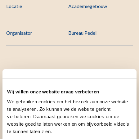
Locatie
Academiegebouw
Organisator
Bureau Pedel
Omschrijving
Wij willen onze website graag verbeteren
Titel
We gebruiken cookies om het bezoek aan onze website
te analyseren. Zo kunnen we de website gericht
verbeteren. Daarnaast gebruiken we cookies om de
Therapeutic strategies to restore intratumoral immune
website goed te laten werken en om bijvoorbeeld video's
activity in human cancer
te kunnen laten zien.