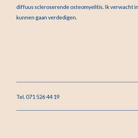
diffuus scleroserende osteomyelitis. Ik verwacht i
kunnen gaan verdedigen.
Tel. 071 526 44 19