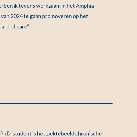
l ben ik tevens werkzaam in het Amphia
ft van 2024 te gaan promoveren op het
ard of care”.
PhD-student is het ziektebeeld chronische