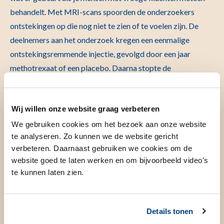
behandelt. Met MRI-scans spoorden de onderzoekers
ontstekingen op die nog niet te zien of te voelen zijn. De
deelnemers aan het onderzoek kregen een eenmalige
ontstekingsremmende injectie, gevolgd door een jaar
methotrexaat of een placebo. Daarna stopte de
behandeling en werden zij nog vijf jaar gevolgd. Van der
Helm-van Mil: “Het doel was niet om mensen langdurig
Wij willen onze website graag verbeteren
medicijnen te geven, maar om te zien of een korte
behandeling op het juiste moment een langdurig effect kan
We gebruiken cookies om het bezoek aan onze website
te analyseren. Zo kunnen we de website gericht
hebben.”
verbeteren. Daarnaast gebruiken we cookies om de
website goed te laten werken en om bijvoorbeeld video's
Reuma ontstaat niet bij
te kunnen laten zien.
iedereen op dezelfde manier
Details tonen