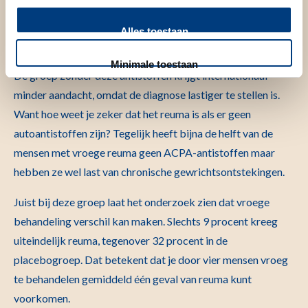
Er zijn mensen mét en zonder ACPA-antistoffen in het
bloed. ACPA is een autoantistof tegen een lichaamseigen
Alles toestaan
eiwit CCP dat aangepast is door een chemische reactie.
Minimale toestaan
De groep zonder deze antistoffen krijgt internationaal
minder aandacht, omdat de diagnose lastiger te stellen is.
Want hoe weet je zeker dat het reuma is als er geen
autoantistoffen zijn? Tegelijk heeft bijna de helft van de
mensen met vroege reuma geen ACPA-antistoffen maar
hebben ze wel last van chronische gewrichtsontstekingen.
Juist bij deze groep laat het onderzoek zien dat vroege
behandeling verschil kan maken. Slechts 9 procent kreeg
uiteindelijk reuma, tegenover 32 procent in de
placebogroep. Dat betekent dat je door vier mensen vroeg
te behandelen gemiddeld één geval van reuma kunt
voorkomen.