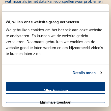
wat, maar als je met data kan voorspellen waar problemen
ontstaan en je een andere organisatie van zorg inzet, dan
kun je uiteindelijk met minder zorg, meer gezondheid
realiseren. Uiteraard moet je zorgvuldig omgaan met data
Wij willen onze website graag verbeteren
en deze niet voor andere doeleinden gebruiken. Als iemand
We gebruiken cookies om het bezoek aan onze website
niet wil dat de data gebruikt wordt, dan doen we dat ook
te analyseren. Zo kunnen we de website gericht
verbeteren. Daarnaast gebruiken we cookies om de
niet. Toch staan veel mensen hier wel welwillend in als het
website goed te laten werken en om bijvoorbeeld video's
hun gezondheid bevordert. Eén van zijn belangrijkste
te kunnen laten zien.
waarden is toch de eigen gezondheid en de gezondheid van
naasten.”
Details tonen
Als we naar preventie kijken,
kijk je dan naar een
Alles toestaan
wijkgerichte aanpak?
Minimale toestaan