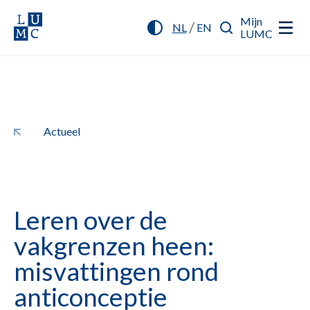
Mijn
/
NL
EN
LUMC
Actueel
Leren over de
vakgrenzen heen:
misvattingen rond
anticonceptie