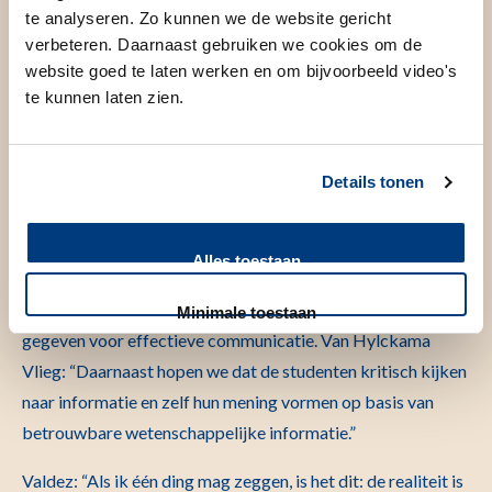
het vak. Van Hylckama Vlieg: “Vooral het vakoverstijgende
te analyseren. Zo kunnen we de website gericht
verbeteren. Daarnaast gebruiken we cookies om de
karakter maakte het een mooi vak voor een brede groep
website goed te laten werken en om bijvoorbeeld video's
aan studenten. Ook de docenten hadden verschillende
te kunnen laten zien.
achtergronden. De combinatie van een docent van
linguistics (bestuderen van taal), klinische epidemiologie
(bestuderen van de verspreiding, oorzaken en gevolgen van
Details tonen
ziekten), een gynaecoloog en een huisarts was erg goed en
we hebben met veel plezier samengewerkt.”
Alles toestaan
De docenten hopen dat ze met dit vak studenten aan het
denken hebben gezet en vooral handvatten hebben
Minimale toestaan
gegeven voor effectieve communicatie. Van Hylckama
Vlieg: “Daarnaast hopen we dat de studenten kritisch kijken
naar informatie en zelf hun mening vormen op basis van
betrouwbare wetenschappelijke informatie.”
Valdez: “Als ik één ding mag zeggen, is het dit: de realiteit is