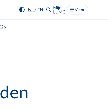
Mijn
/
NL
EN
Menu
LUMC
026
eden