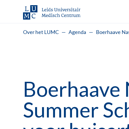
Over het LUMC
—
Agenda
—
Boerhaave Nas
Boerhaave 
Summer Sch