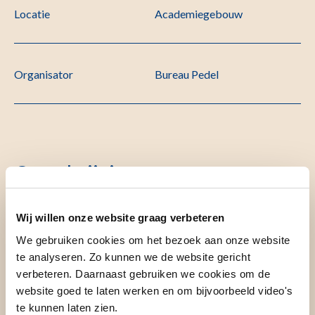
Locatie
Academiegebouw
Organisator
Bureau Pedel
Omschrijving
Wij willen onze website graag verbeteren
Titel
We gebruiken cookies om het bezoek aan onze website
te analyseren. Zo kunnen we de website gericht
verbeteren. Daarnaast gebruiken we cookies om de
Clearing the haze: investigating the clinical pharmacology
website goed te laten werken en om bijvoorbeeld video's
of cannabinoids
te kunnen laten zien.