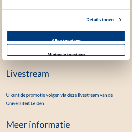
Promotor(en)
Details tonen
Prof.dr. G.J. Groeneveld
Alles toestaan
dr. J.A.A.C. Heuberger
dr. S. de Visser
Minimale toestaan
Livestream
U kunt de promotie volgen via
deze livestream
van de
Universiteit Leiden
Meer informatie