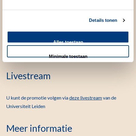
modifiers
Promotor(en)
Details tonen
Alles toestaan
Prof.dr. C.L.Harteveld
Prof.dr. F. Baas
Minimale toestaan
Livestream
U kunt de promotie volgen via
deze livestream
van de
Universiteit Leiden
Meer informatie