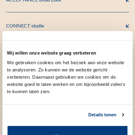
CONNECT studie
De innovatieve huisartsengeneeskundeopleiding
Wij willen onze website graag verbeteren
We gebruiken cookies om het bezoek aan onze website
te analyseren. Zo kunnen we de website gericht
verbeteren. Daarnaast gebruiken we cookies om de
Duurzaamheidsonderwijs voor de huisartsopleiding
website goed te laten werken en om bijvoorbeeld video's
te kunnen laten zien.
Dynamische Huisartsenbrief
Details tonen
Evaluating Cessation of STatins and Antihypertensive