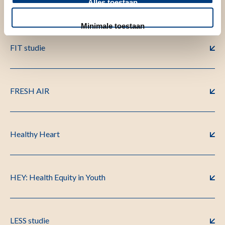
Alles toestaan
Treatment In primary Care (ECSTATIC)
Minimale toestaan
FIT studie
FRESH AIR
Healthy Heart
HEY: Health Equity in Youth
LESS studie