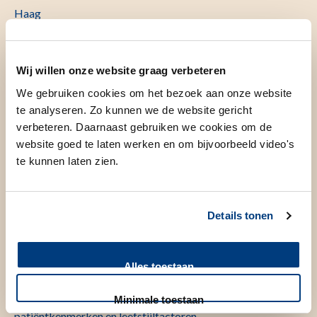
Haag
Wij willen onze website graag verbeteren
Perspectieven op wat acceptabele zorg is bij
We gebruiken cookies om het bezoek aan onze website
dementie in de laatste levensfase
te analyseren. Zo kunnen we de website gericht
verbeteren. Daarnaast gebruiken we cookies om de
website goed te laten werken en om bijvoorbeeld video's
Focusgroeponderzoek Antwoorden en
te kunnen laten zien.
verantwoorden
Details tonen
Registratie COVID-19 patiënten in ZorgDomein
Alles toestaan
Beslissingen over behandelingen: de invloed van
Minimale toestaan
patiëntkenmerken en leefstijlfactoren