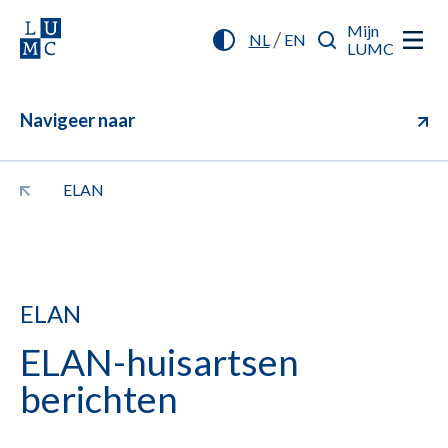
Mijn
/
NL
EN
LUMC
Navigeer naar
ELAN
ELAN
ELAN-huisartsen
berichten