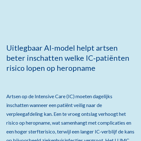
Uitlegbaar AI-model helpt artsen
beter inschatten welke IC‑patiënten
risico lopen op heropname
Artsen op de Intensive Care (IC) moeten dagelijks
inschatten wanneer een patiënt veilig naar de
verpleegafdeling kan. Een te vroeg ontslag verhoogt het
risico op heropname, wat samenhangt met complicaties en
een hoger sterfterisico, terwijl een langer IC-verblijf de kans
op bijvoorbeeld ziekenhuisinfecties vergroot. Het LUMC