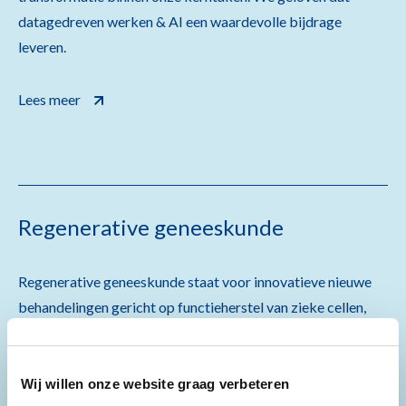
datagedreven werken & AI een waardevolle bijdrage
leveren.
Lees meer
Regenerative geneeskunde
Regenerative geneeskunde staat voor innovatieve nieuwe
behandelingen gericht op functieherstel van zieke cellen,
weefsels en organen.
Lees meer
Wij willen onze website graag verbeteren