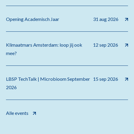
Opening Academisch Jaar
31 aug 2026
Klimaatmars Amsterdam: loop jij ook
12 sep 2026
mee?
LBSP TechTalk | Microbioom September
15 sep 2026
2026
Alle events