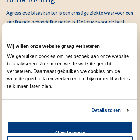
Agressieve blaaskanker is een ernstige ziekte waarvoor een
ingrijpende behandeling nodig is. De keuze voor de best
mogelijke en passende behandeling wordt zorgvuldig en
samen met u gemaakt. Daarbij houden we rekening met o.a.
Wij willen onze website graag verbeteren
het stadium van de ziekte, de klachten die u ervaart, uw
We gebruiken cookies om het bezoek aan onze website
algehele toestand en conditie. Maar ook wat voor u
te analyseren. Zo kunnen we de website gericht
belangrijk is in het leven. Zo komen we tot een persoonlijk
verbeteren. Daarnaast gebruiken we cookies om de
behandelplan dat past bij uw situatie.
website goed te laten werken en om bijvoorbeeld video's
te kunnen laten zien.
Nazorg
Na uw behandeling voor blaaskanker kunt u te maken
Details tonen
krijgen met verschillende vormen van nazorg. Dit is
afhankelijk van het type behandeling dat u hebt ondergaan.
Als u verwezen bent vanuit één van de samenwerkende
Alles toestaan
ziekenhuizen voor behandeling van blaaskanker, zal u na