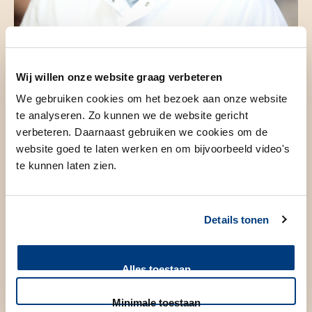
Wij willen onze website graag verbeteren
Drs. E.J. (Erik) van Gennep
We gebruiken cookies om het bezoek aan onze website
Uroloog
te analyseren. Zo kunnen we de website gericht
verbeteren. Daarnaast gebruiken we cookies om de
website goed te laten werken en om bijvoorbeeld video's
te kunnen laten zien.
Details tonen
Alles toestaan
Minimale toestaan