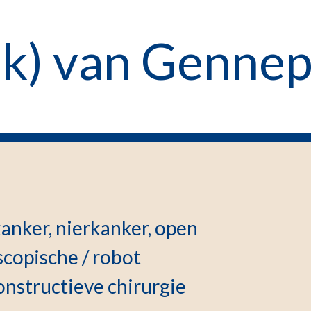
rik) van Genne
anker, nierkanker, open
scopische / robot
onstructieve chirurgie