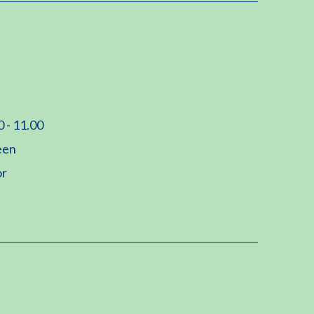
0 - 11.00
leen
or