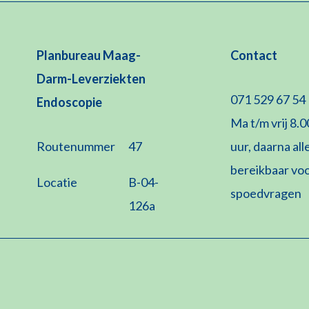
Planbureau Maag-
Contact
Darm-Leverziekten
071 529 67 54
Endoscopie
Ma t/m vrij 8.0
Routenummer
47
uur, daarna al
bereikbaar vo
Locatie
B-04-
spoedvragen
126a