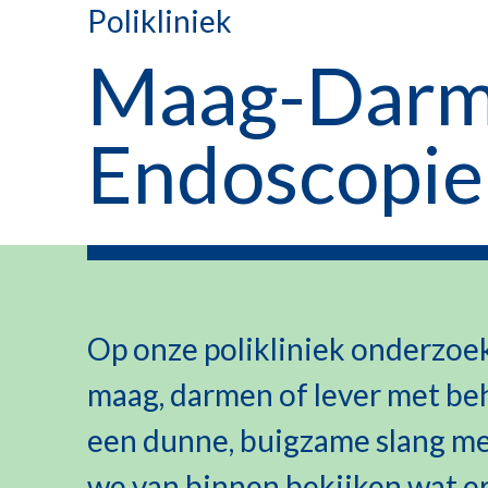
Polikliniek
Maag-Darm
Endoscopie
Op onze polikliniek onderzoe
maag, darmen of lever met be
een dunne, buigzame slang me
we van binnen bekijken wat er