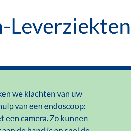
-Leverziekten
ken we klachten van uw
hulp van een endoscoop:
t een camera. Zo kunnen
 aan de hand is en snel de