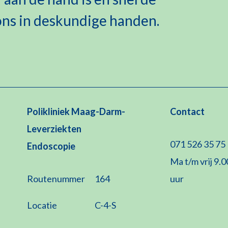
 ons in deskundige handen.
Polikliniek Maag-Darm-
Contact
Leverziekten
071 526 35 75
Endoscopie
Ma t/m vrij 9.0
Routenummer
164
uur
Locatie
C-4-S