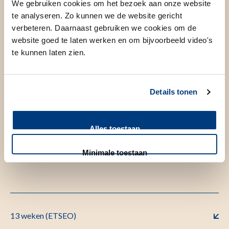
Informatie over prenatale screening
We gebruiken cookies om het bezoek aan onze website
te analyseren. Zo kunnen we de website gericht
verbeteren. Daarnaast gebruiken we cookies om de
website goed te laten werken en om bijvoorbeeld video's
Wilt u informatie over de mogelijkheden van prenatale
te kunnen laten zien.
screening en bent u in het LUMC onder controle? Dan
maakt u direct na de eerste controle een afspraak voor een
counselingsgesprek met een van onze gespecialiseerde
Details tonen
verpleegkundigen. Tijdens dit gesprek bespreekt u, als u dit
wilt, het NIPT-onderzoek, de 13-weken echo en de 20
Alles toestaan
weken echo. Wilt u er alvast iets over lezen? Kijk op
www.pns.nl
voor meer informatie.
Minimale toestaan
13 weken (ETSEO)